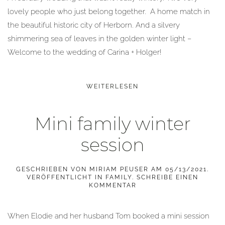
lovely people who just belong together. A home match in
the beautiful historic city of Herborn. And a silvery
shimmering sea of leaves in the golden winter light –
Welcome to the wedding of Carina + Holger!
WEITERLESEN
Mini family winter
session
GESCHRIEBEN VON
MIRIAM PEUSER
AM
05/13/2021
.
VERÖFFENTLICHT IN
FAMILY
.
SCHREIBE EINEN
KOMMENTAR
When Elodie and her husband Tom booked a mini session