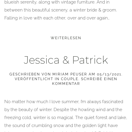
blueish serenity, along with vintage furniture. And in
between this beautiful scenery, a winter bride & groom.
Falling in love with each other, over and over again…
WEITERLESEN
Jessica & Patrick
GESCHRIEBEN VON
MIRIAM PEUSER
AM
05/13/2021
.
VERÖFFENTLICHT IN
COUPLE
.
SCHREIBE EINEN
KOMMENTAR
No matter how much I love summer, I’m always fascinated
by the beauty of winter. Despite the howling wind and the
freezing cold, winter is so magical. The quiet forest and lake,
the sound of crumbling snow and the golden light have