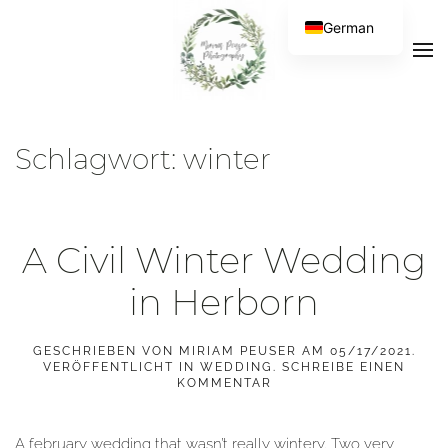
German
Schlagwort:
winter
A Civil Winter Wedding
in Herborn
GESCHRIEBEN VON
MIRIAM PEUSER
AM
05/17/2021
.
VERÖFFENTLICHT IN
WEDDING
.
SCHREIBE EINEN
KOMMENTAR
A february wedding that wasn’t really wintery. Two very