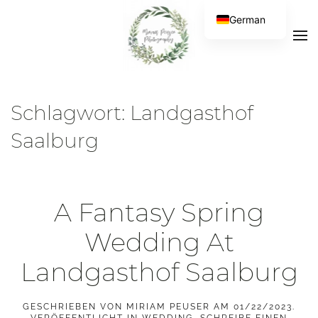
German
Schlagwort:
Landgasthof
Saalburg
A Fantasy Spring
Wedding At
Landgasthof Saalburg
GESCHRIEBEN VON
MIRIAM PEUSER
AM
01/22/2023
.