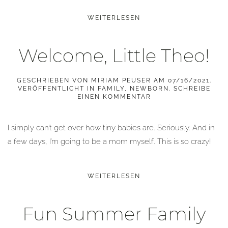
WEITERLESEN
Welcome, Little Theo!
GESCHRIEBEN VON
MIRIAM PEUSER
AM
07/16/2021
.
VERÖFFENTLICHT IN
FAMILY
,
NEWBORN
.
SCHREIBE
EINEN KOMMENTAR
I simply can’t get over how tiny babies are. Seriously. And in
a few days, I’m going to be a mom myself. This is so crazy!
WEITERLESEN
Fun Summer Family