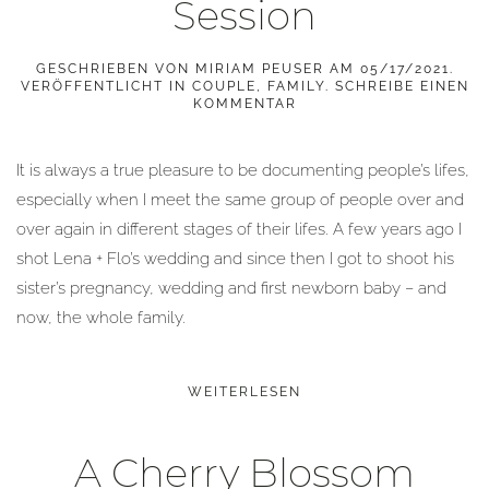
Session
GESCHRIEBEN VON
MIRIAM PEUSER
AM
05/17/2021
.
VERÖFFENTLICHT IN
COUPLE
,
FAMILY
.
SCHREIBE EINEN
KOMMENTAR
It is always a true pleasure to be documenting people’s lifes,
especially when I meet the same group of people over and
over again in different stages of their lifes. A few years ago I
shot Lena + Flo’s wedding and since then I got to shoot his
sister’s pregnancy, wedding and first newborn baby – and
now, the whole family.
WEITERLESEN
A Cherry Blossom