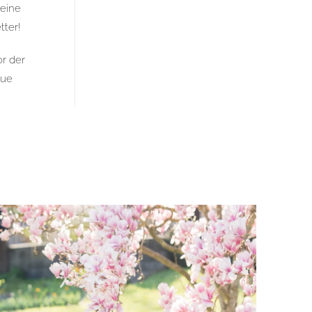
 eine
tter!
or der
eue