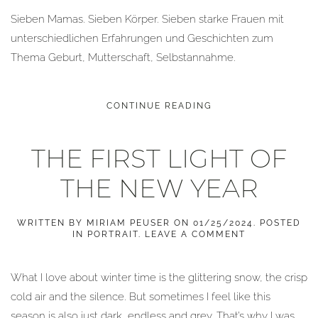
Sieben Mamas. Sieben Körper. Sieben starke Frauen mit
unterschiedlichen Erfahrungen und Geschichten zum
Thema Geburt, Mutterschaft, Selbstannahme.
CONTINUE READING
THE FIRST LIGHT OF
THE NEW YEAR
WRITTEN BY
MIRIAM PEUSER
ON
01/25/2024
. POSTED
IN
PORTRAIT
.
LEAVE A COMMENT
What I love about winter time is the glittering snow, the crisp
cold air and the silence. But sometimes I feel like this
season is also just dark, endless and grey. That’s why I was